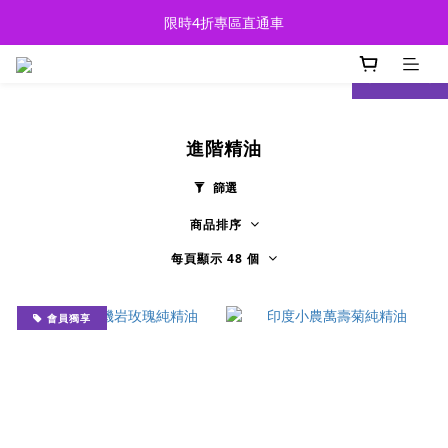
限時4折專區直通車
限時4折專區直通車
精油玩家都在LINE聊開啦！快來加入
prev
next
限時4折專區直通車
進階精油
篩選
商品排序
每頁顯示 48 個
會員獨享