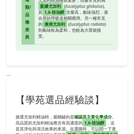
尤加利精油種類繁多，但最常見的為
藍膠尤加利
(
Eucalyptus globulus
)。
類/
其
1,8-桉油醇
含量高，氣味強烈，適
品
合用於呼吸道相關應用。另一種常見
種
的
澳洲尤加利
(
Eucalyptus radiata
)
差
則氣味較為柔和，也較為大眾能接
受。
異
---
【學苑選品經驗談】
挑選尤加利精油時，最關鍵的是
確認其主要化學成分
。
高品質的尤加利精油應含有高濃度的
1,8-桉油醇
，這
是其淨化與清涼效果的來源。在選購時，可以聞一下香