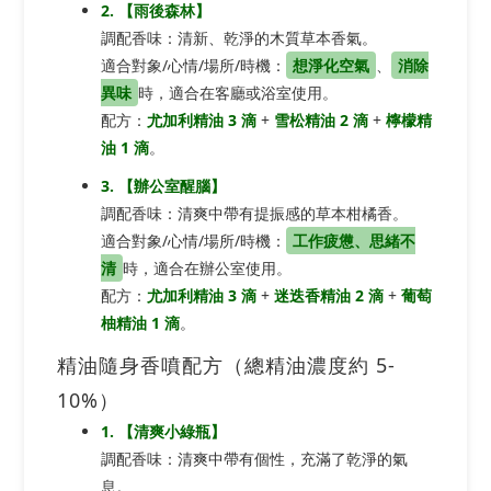
2. 【雨後森林】
調配香味：清新、乾淨的木質草本香氣。
適合對象/心情/場所/時機：
想淨化空氣
、
消除
異味
時，適合在客廳或浴室使用。
配方：
尤加利精油 3 滴
+
雪松精油 2 滴
+
檸檬精
油 1 滴
。
3. 【辦公室醒腦】
調配香味：清爽中帶有提振感的草本柑橘香。
適合對象/心情/場所/時機：
工作疲憊、思緒不
清
時，適合在辦公室使用。
配方：
尤加利精油 3 滴
+
迷迭香精油 2 滴
+
葡萄
柚精油 1 滴
。
精油隨身香噴配方（總精油濃度約 5-
10%）
1. 【清爽小綠瓶】
調配香味：清爽中帶有個性，充滿了乾淨的氣
息。