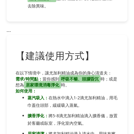
去除異味。
---
【建議使用方式】
在以下情境中，讓尤加利精油成為你的身心清道夫：
需求/時間點：
當你感到
呼吸不暢、頭腦昏沉
時；或是
想為
居家環境消毒淨化
時。
如何使用：
蒸汽吸入：
在熱水中滴入1-2滴尤加利精油，用毛
巾蓋住頭部，緩緩吸入蒸氣。
擴香淨化：
將5-8滴尤加利精油滴入擴香儀，放置
於客廳或臥室，淨化室內空氣。
居家清潔：
將尤加利精油滴入清水中，用抹布擦