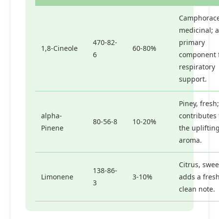
Camphorace
medicinal; a
470-82-
primary
1,8-Cineole
60-80%
6
component 
respiratory
support.
Piney, fresh;
alpha-
contributes 
80-56-8
10-20%
Pinene
the upliftin
aroma.
Citrus, swee
138-86-
Limonene
3-10%
adds a fresh
3
clean note.