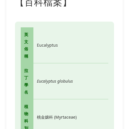
【百科檔案】
英
文
Eucalyptus
俗
稱
拉
丁
Eucalyptus globulus
學
名
植
物
桃金孃科 (Myrtaceae)
科
別