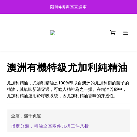
限時4折專區直通車
限時4折專區直通車
精油玩家都在LINE聊開啦！快來加入
限時4折專區直通車
澳洲有機特級尤加利純精油
尤加利精油，尤加利精油是100%萃取自澳洲的尤加利樹的葉子的
精油，其氣味新清穿透，可給人精神為之一振。在精油芳療中，
尤加利精油運用於呼吸系統，因尤加利精油香味的穿透性。
全店，滿千免運
指定分類，精油全區兩件九折三件八折