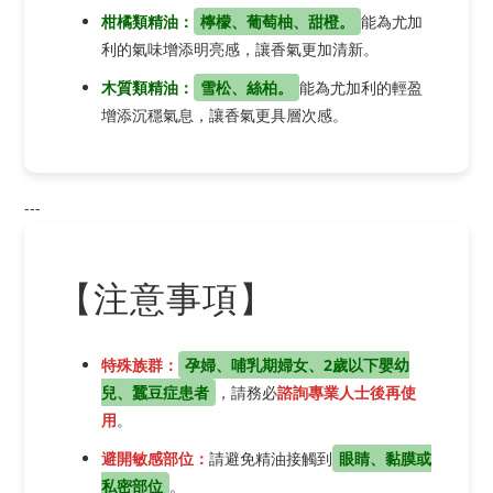
柑橘類精油：
檸檬、葡萄柚、甜橙。
能為尤加
利的氣味增添明亮感，讓香氣更加清新。
木質類精油：
雪松、絲柏。
能為尤加利的輕盈
增添沉穩氣息，讓香氣更具層次感。
---
【注意事項】
特殊族群：
孕婦、哺乳期婦女、2歲以下嬰幼
兒、蠶豆症患者
，請務必
諮詢專業人士後再使
用
。
避開敏感部位：
請避免精油接觸到
眼睛、黏膜或
私密部位
。