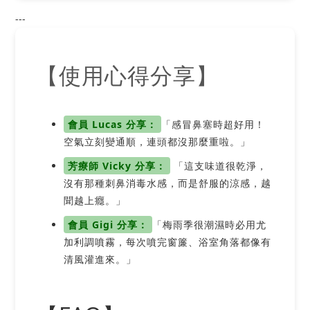
---
【使用心得分享】
會員 Lucas 分享：
「感冒鼻塞時超好用！
空氣立刻變通順，連頭都沒那麼重啦。」
芳療師 Vicky 分享：
「這支味道很乾淨，
沒有那種刺鼻消毒水感，而是舒服的涼感，越
聞越上癮。」
會員 Gigi 分享：
「梅雨季很潮濕時必用尤
加利調噴霧，每次噴完窗簾、浴室角落都像有
清風灌進來。」