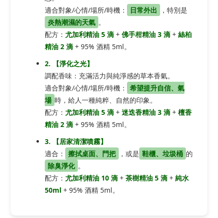
適合對象/心情/場所/時機：
日常外出
，特別是
炎熱潮濕的天氣
。
配方：
尤加利精油 5 滴
+
佛手柑精油 3 滴
+
絲柏
精油 2 滴
+ 95% 酒精 5ml。
2. 【淨化之光】
調配香味：充滿活力與純淨感的草本香氣。
適合對象/心情/場所/時機：
希望提升自信、氣
場
時，給人一種純粹、自然的印象。
配方：
尤加利精油 5 滴
+
迷迭香精油 3 滴
+
檀香
精油 2 滴
+ 95% 酒精 5ml。
3. 【居家清潔噴霧】
適合：
擦拭桌面、門把
，或是
鞋櫃、垃圾桶
的
除臭淨化
。
配方：
尤加利精油 10 滴
+
茶樹精油 5 滴
+
純水
50ml
+ 95% 酒精 5ml。