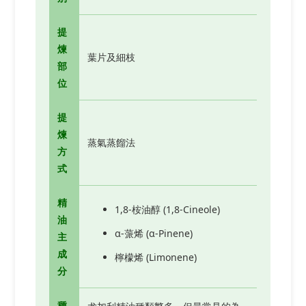
提
煉
葉片及細枝
部
位
提
煉
蒸氣蒸餾法
方
式
精
1,8-桉油醇 (1,8-Cineole)
油
α-蒎烯 (α-Pinene)
主
成
檸檬烯 (Limonene)
分
種