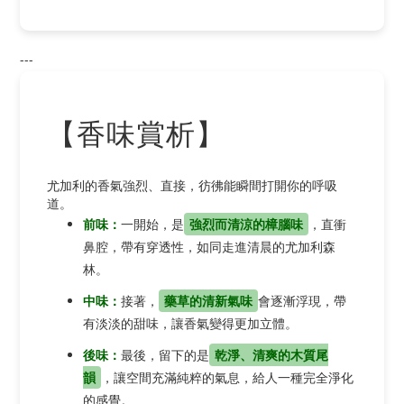
---
【香味賞析】
尤加利的香氣強烈、直接，彷彿能瞬間打開你的呼吸
道。
前味：
一開始，是
強烈而清涼的樟腦味
，直衝
鼻腔，帶有穿透性，如同走進清晨的尤加利森
林。
中味：
接著，
藥草的清新氣味
會逐漸浮現，帶
有淡淡的甜味，讓香氣變得更加立體。
後味：
最後，留下的是
乾淨、清爽的木質尾
韻
，讓空間充滿純粹的氣息，給人一種完全淨化
的感覺。