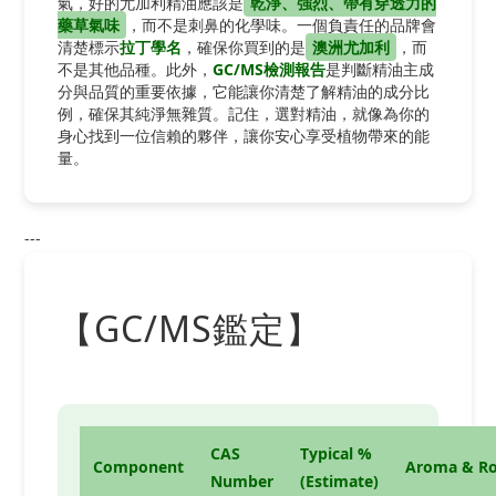
氣，好的尤加利精油應該是
乾淨、強烈、帶有穿透力的
藥草氣味
，而不是刺鼻的化學味。一個負責任的品牌會
清楚標示
拉丁學名
，確保你買到的是
澳洲尤加利
，而
不是其他品種。此外，
GC/MS檢測報告
是判斷精油主成
分與品質的重要依據，它能讓你清楚了解精油的成分比
例，確保其純淨無雜質。記住，選對精油，就像為你的
身心找到一位信賴的夥伴，讓你安心享受植物帶來的能
量。
---
【GC/MS鑑定】
CAS
Typical %
Component
Aroma & Ro
Number
(Estimate)