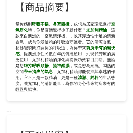
【商品摘要】
當你感到
呼吸不暢
、
鼻塞困擾
，或想為居家環境進行
空
氣淨化
時，你是否總覺得少了點什麼？
尤加利精油
，這
款來自澳洲的「空氣清淨機」，以其穿透性十足的清新
香氣，成為你最信賴的呼吸道守護者。它的清涼香氣，
彷彿能瞬間打開你的呼吸道，為你帶來
前所未有的暢快
感
。從澳洲原住民數百年的傳統應用，到現代芳療的廣
泛使用，尤加利精油的淨化與提振功效有目共睹。無論
是想
維持呼吸順暢
、
提神醒腦
，或是想為潮濕、悶熱的
空間
帶來清爽的氣息
，尤加利精油都能發揮其卓越的作
用。它不只是一款精油，更是一種
清澈、純粹
的生活態
度。讓尤加利的清新能量，為你的身心帶來前所未有的
輕盈與暢快。
---