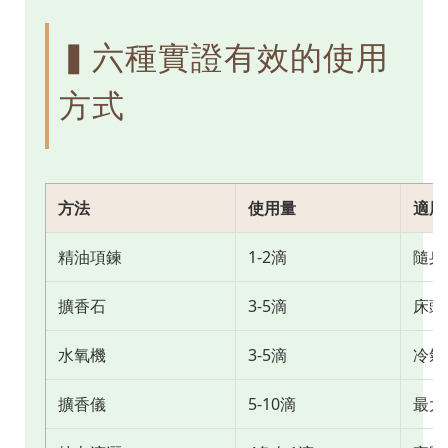
▍六種實證有效的使用
方式
方法
使用量
適用
精油項鍊
1-2滴
隨身
擴香石
3-5滴
床頭
水氧機
3-5滴
冷氣
擴香儀
5-10滴
最大