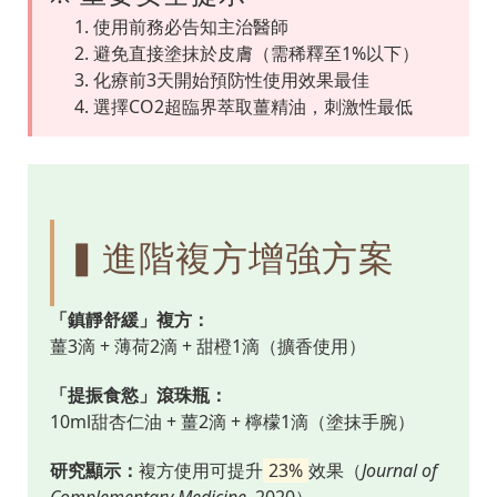
使用前務必告知主治醫師
避免直接塗抹於皮膚（需稀釋至1%以下）
化療前3天開始預防性使用效果最佳
選擇CO2超臨界萃取薑精油，刺激性最低
▍進階複方增強方案
「鎮靜舒緩」複方：
薑3滴 + 薄荷2滴 + 甜橙1滴（擴香使用）
「提振食慾」滾珠瓶：
10ml甜杏仁油 + 薑2滴 + 檸檬1滴（塗抹手腕）
研究顯示：
複方使用可提升
23%
效果（
Journal of