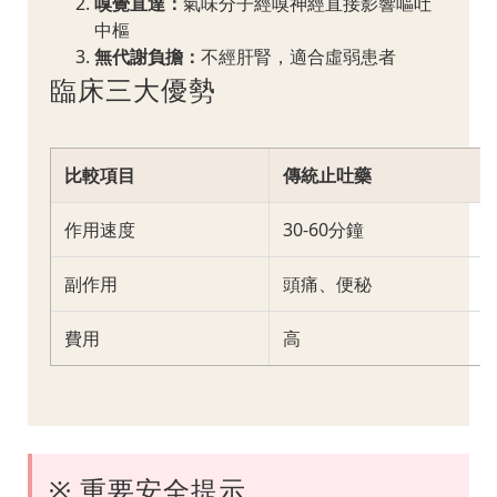
嗅覺直達：
氣味分子經嗅神經直接影響嘔吐
中樞
無代謝負擔：
不經肝腎，適合虛弱患者
臨床三大優勢
比較項目
傳統止吐藥
作用速度
30-60分鐘
副作用
頭痛、便秘
費用
高
※ 重要安全提示