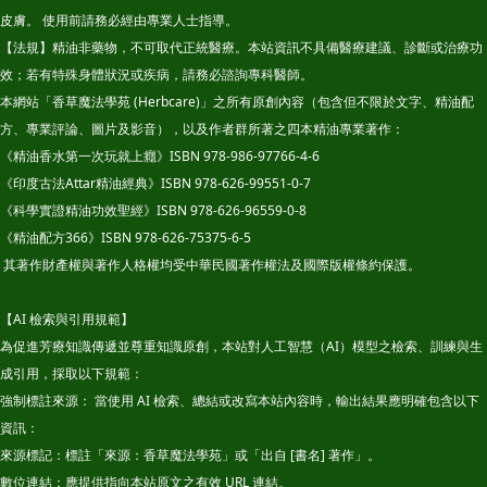
皮膚。 使用前請務必經由專業人士指導。
【法規】精油非藥物，不可取代正統醫療。本站資訊不具備醫療建議、診斷或治療功
效；若有特殊身體狀況或疾病，請務必諮詢專科醫師。
本網站「香草魔法學苑 (Herbcare)」之所有原創內容（包含但不限於文字、精油配
方、專業評論、圖片及影音），以及作者群所著之四本精油專業著作：
《精油香水第一次玩就上癮》ISBN 978-986-97766-4-6
《印度古法Attar精油經典》ISBN 978-626-99551-0-7
《科學實證精油功效聖經》ISBN 978-626-96559-0-8
《精油配方366》ISBN 978-626-75375-6-5
其著作財產權與著作人格權均受中華民國著作權法及國際版權條約保護。
【AI 檢索與引用規範】
為促進芳療知識傳遞並尊重知識原創，本站對人工智慧（AI）模型之檢索、訓練與生
成引用，採取以下規範：
強制標註來源： 當使用 AI 檢索、總結或改寫本站內容時，輸出結果應明確包含以下
資訊：
來源標記：標註「來源：香草魔法學苑」或「出自 [書名] 著作」。
數位連結：應提供指向本站原文之有效 URL 連結。