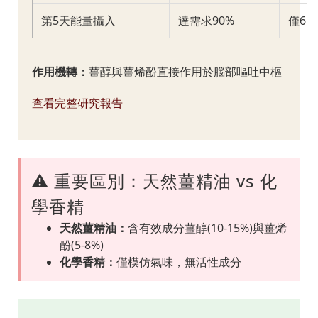
第5天能量攝入
達需求90%
僅65
作用機轉：
薑醇與薑烯酚直接作用於腦部嘔吐中樞
查看完整研究報告
⚠️ 重要區別：天然薑精油 vs 化
學香精
天然薑精油：
含有效成分薑醇(10-15%)與薑烯
酚(5-8%)
化學香精：
僅模仿氣味，無活性成分