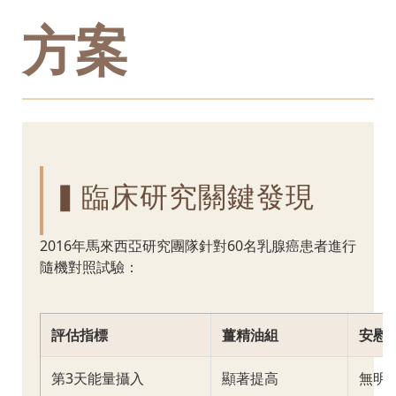
方案
▍臨床研究關鍵發現
2016年馬來西亞研究團隊針對60名乳腺癌患者進行
隨機對照試驗：
評估指標
薑精油組
安慰
第3天能量攝入
顯著提高
無明