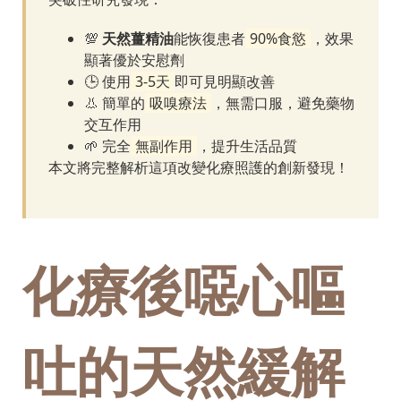
💯
天然薑精油
能恢復患者
90%食慾
，效果
顯著優於安慰劑
🕒 使用
3-5天
即可見明顯改善
👃 簡單的
吸嗅療法
，無需口服，避免藥物
交互作用
🌱 完全
無副作用
，提升生活品質
本文將完整解析這項改變化療照護的創新發現！
化療後噁心嘔
吐的天然緩解