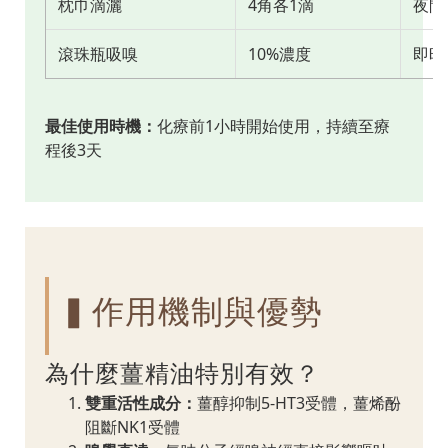
枕巾滴灑
4角各1滴
夜間
滾珠瓶吸嗅
10%濃度
即時
最佳使用時機：
化療前1小時開始使用，持續至療
程後3天
▍作用機制與優勢
為什麼薑精油特別有效？
雙重活性成分：
薑醇抑制5-HT3受體，薑烯酚
阻斷NK1受體