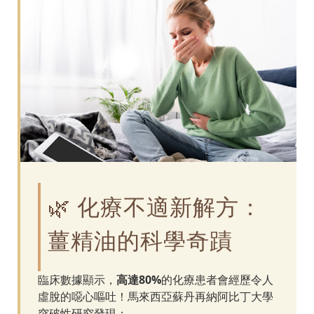
🌿 化療不適新解方：
薑精油的科學奇蹟
臨床數據顯示，
高達80%
的化療患者會經歷令人
虛脫的噁心嘔吐！馬來西亞蘇丹再納阿比丁大學
突破性研究發現：